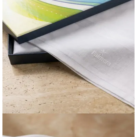
غترة سادة بلاميرا
55.00 د.إ