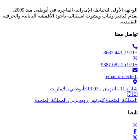
الوجهة الأولى للخياطة الإماراتية الفاخرة في أبوظبي منذ 2009،
نقدم كنادير وثياب وبشوت استثنائية بأجود الأقمشة اليابانية والحرفية
التقليدية.
تواصل معنا
+971 2 443 8687
+971 55 682 9381
[email protected]
شارع 11 - النهيان - E19 02
أبوظبي، الإمارات
🇬🇧
المملكة المتحدة
كليرنس رود
ديربي، المملكة المتحدة
تابعنا