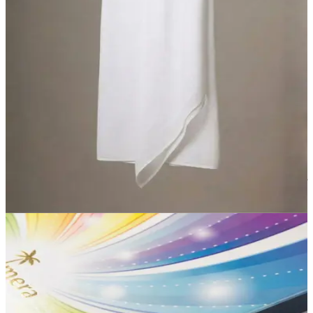
غترة سادة يابانية
45.00 د.إ