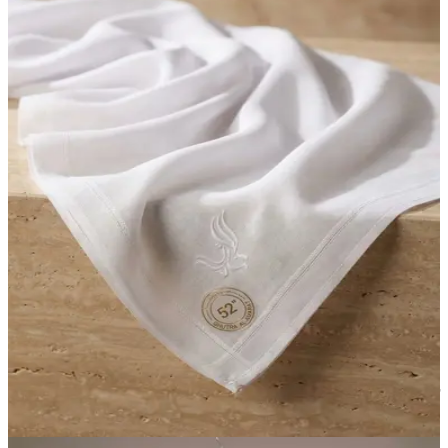
غترة العمارات سادة
55.00 د.إ