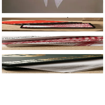
غترة سادة بيضاء كلاسيكية
40.00 د.إ
شماغ بيير كاردان الأصلي – الإصدار الفرنسي 100%
350.00 د.إ
شماغ لندن هامبتون إليت – تصميم بريطاني حديث
240.00 د.إ
غترة بنتلي البيضاء الملكية – إصدار الزفاف والمناسبات
الرسمية
125.00 د.إ