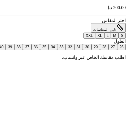
200.00 د.إ
اختر المقاس
دليل المقاسات
XXL
XL
L
M
S
الطول
40
39
38
37
36
35
34
33
32
31
30
29
28
27
26
اطلب مقاسك الخاص عبر واتساب.
إضافة للسلة
اطلب الآن