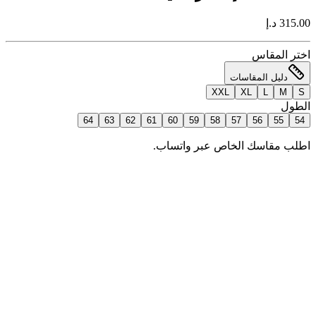
315.00 د.إ
اختر المقاس
دليل المقاسات
XXL
XL
L
M
S
الطول
64
63
62
61
60
59
58
57
56
55
54
اطلب مقاسك الخاص عبر واتساب.
إضافة للسلة
اطلب الآن