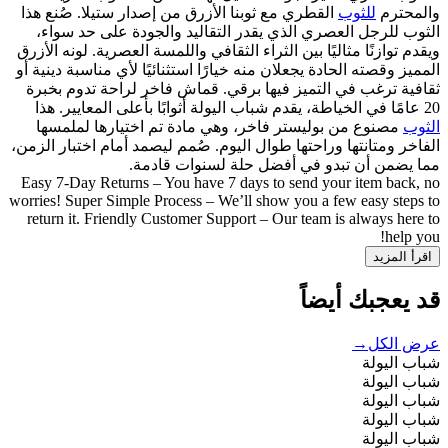
والمحترم
للثوب
القطري مع ثوبنا الأزرق من إصدار ستيلا. صُنع هذا
الثوب للرجل العصري الذي يقدر التقاليد والجودة على حد سواء،
ويقدم توازنًا مثاليًا بين الثراء الثقافي واللمسة العصرية. لونه الأزرق
المميز وقصته الحادة يجعلان منه خيارًا استثنائيًا لأي مناسبة دينية أو
ثقافية ترغب في التميز فيها برقي. قماش فاخر لراحة تدوم بخبرة
20 عامًا في الخياطة، يقدم شباب اليولة أثوابًا بأعلى المعايير. هذا
الثوب
مصنوع من بوليستر فاخر، وهي مادة تم اختيارها لملمسها
الفاخر ومتانتها وراحتها طوال اليوم. صُمم ليصمد أمام اختبار الزمن،
مما يضمن أن تبدو في أفضل حلة لسنوات قادمة.
Easy 7-Day Returns – You have 7 days to send your item back, no
worries! Super Simple Process – We’ll show you a few easy steps to
return it. Friendly Customer Support – Our team is always here to
help you!
اقرأ المزيد
قد يعجبك أيضاً
عرض الكل
→
شباب اليولة
شباب اليولة
شباب اليولة
شباب اليولة
شباب اليولة