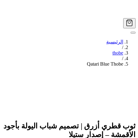
الرئيسية
/
thobe
/
Qatari Blue Thobe
Image
1
of
4
ثوب قطري أزرق | تصميم شباب اليولة بأجود
الأقمشة – إصدار ستيلا