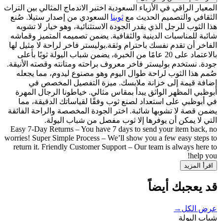
المعيار الراقي في الأزياء السعودية اختبر الاندماج المثالي بين التراث
الثقافي والتصميم الحديث مع
ثوبنا
السعودي من إصدار ستيلا. صُنع
هذا الثوب للرجل الذي يقدر الجودة الاستثنائية، وهو خيار لا تشوبه
شائبة للمناسبات الدينية والثقافية. يضمن تصميمه المتميز وقماشه
الفاخر أن تقدم نفسك باحترام وثقة.بوليستر فاخر لراحة لا مثيل لها
بالاعتماد على 20 عامًا من الخبرة، يضمن شباب اليولة ثوبًا بأعلى
جودة. نستخدم بوليستر فاخر معروف براحته ومتانته وقصته الأنيقة.
صُمم هذا الثوب لراحة طوال اليوم وهو مصنوع ليدوم، مما يجعله
إضافة قيمة إلى خزانة ملابسك. ميزة التفصيل المخصص في
أبوظبي المظهر الواثق يبدأ بمقاس مثالي. خياطونا الرجال المهرة
في أبوظبي على استعداد لصنع ثوب وفقًا لقياساتك الدقيقة، مما
يضمن قصة لا تشوبها شائبة. اختر الجودة المخصصة والراحة الفائقة
التي لا يمكن أن يوفرها إلا ثوب مفصل من شباب اليولة.
Easy 7-Day Returns – You have 7 days to send your item back, no
worries! Super Simple Process – We’ll show you a few easy steps to
return it. Friendly Customer Support – Our team is always here to
help you!
اقرأ المزيد
قد يعجبك أيضاً
عرض الكل
→
شباب اليولة