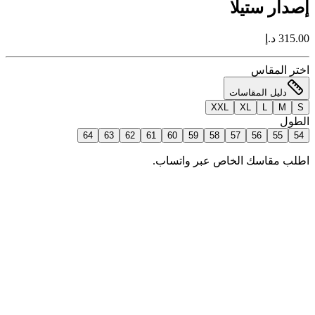
إصدار ستيلا
315.00 د.إ
اختر المقاس
دليل المقاسات
XXL
XL
L
M
S
الطول
64
63
62
61
60
59
58
57
56
55
54
اطلب مقاسك الخاص عبر واتساب.
إضافة للسلة
اطلب الآن