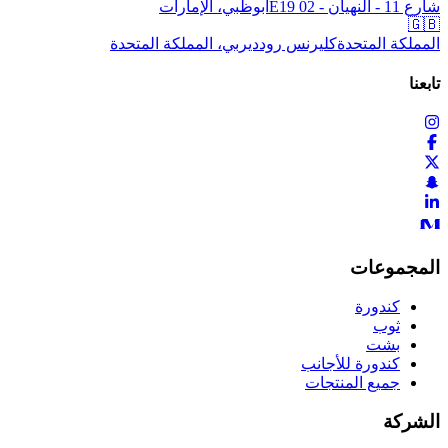
شارع 11 - النهيان - E19 02
أبوظبي، الإمارات
🇬🇧
المملكة المتحدة
كليرنس رود
ديربي، المملكة المتحدة
تابعنا
المجموعات
كندورة
ثوب
بشت
كندورة للأجانب
جميع المنتجات
الشركة