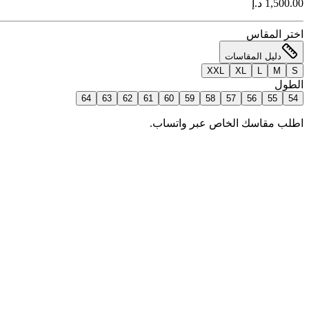
1,500.00 د.إ
اختر المقاس
دليل المقاسات
XXL
XL
L
M
S
الطول
64
63
62
61
60
59
58
57
56
55
54
اطلب مقاسك الخاص عبر واتساب.
إضافة للسلة
اطلب الآن