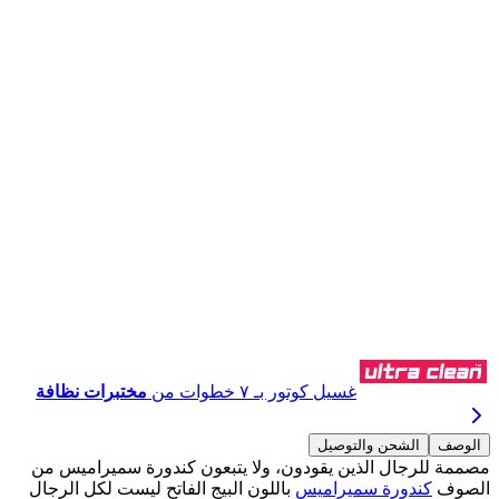
اشترِ عبر واتساب
غسيل كوتور بـ ٧ خطوات من
مختبرات نظافة
الوصف
الشحن والتوصيل
مصممة للرجال الذين يقودون، ولا يتبعون كندورة سميراميس من
الصوف
كندورة سميراميس
باللون البيج الفاتح ليست لكل الرجال