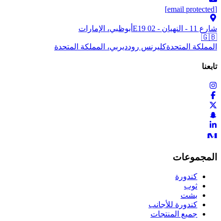
[email protected]
شارع 11 - النهيان - E19 02
أبوظبي، الإمارات
🇬🇧
المملكة المتحدة
كليرنس رود
ديربي، المملكة المتحدة
تابعنا
المجموعات
كندورة
ثوب
بشت
كندورة للأجانب
جميع المنتجات