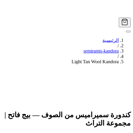
الرئيسية
/
semiramis-kandora
/
Light Tan Wool Kandora
Image
1
of
3
كندورة سميراميس من الصوف — بيج فاتح |
مجموعة التراث