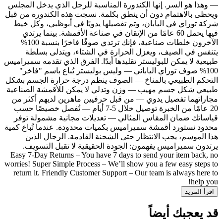
— وهذا هو السر. إنها الكندورة المناسبة للرجل الذي يدخل المجلس
ويحظى بالاهتمام دون أن ينطق بكلمة. نسجت هذه الكندورة من قبل
شركة توراي في اليابان، وتم تفصيلها يدويًا في أبوظبي، وكل خيط
فيها يحمل 60 عامًا من الإتقان في صناعة الأقمشة. بينما يرتدي
الآخرون خلطات صناعية، فإنك ترتدي صوفًا فاخرًا بنسبة 100%
يتنفس في الصيف، ويعزل الحرارة في الشتاء، ويتدلى بسلطة
طبيعية لا يمكن للبوليستر تقليدها أبدًا. الفرق الذي تقدمه سميراميس
100% صوف توراي الياباني — وليس بوليستر يُباع باسم "فاخر"
التحكم الطبيعي بالمناخ — الصوف ينظم درجة حرارة الجسم بشكل
طبيعي شكل جسم مهيب — وزن وتدلي لا يمكن للأقمشة الصناعية
مجاراتهما تفصيل يدوي — من قبل حرفيين ماهرين لديهم أكثر من
20 عامًا من الخبرة توصيل خلال 5-7 أيام — تُفصل خصيصًا حسب
قياساتك ضمان المقاس المثالي — تعديلات مجانية مشمولة توفر
محدود نستورد أقمشة سميراميس بكميات محدودة. عندما تُباع كمية
هذا الموسم، يجب الانتظار حتى الشحنة القادمة. الرجال الذين
يرتدون سميراميس يفهمون: الجودة الحقيقية لا تقبل التسويف.
Easy 7-Day Returns – You have 7 days to send your item back, no
worries! Super Simple Process – We’ll show you a few easy steps to
return it. Friendly Customer Support – Our team is always here to
help you!
اقرأ المزيد
قد يعجبك أيضاً