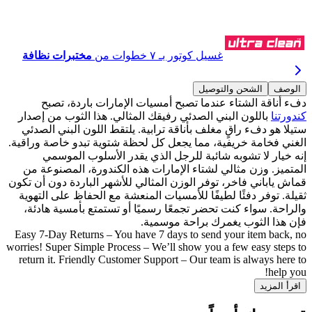
اشترِ عبر واتساب
غسيل كوتور بـ ٧ خطوات من
مختبرات نظافة
الوصف
الشحن والتوصيل
دفء أناقة الشتاء عندما تصبح أمسيات الإمارات باردة، تصبح
كندورتنا
باللون البني الصدئي رفيقك المثالي. هذا الثوب من إصدار
ستيلا هو دفء راقٍ مغلف بأناقة ترابية. يلتقط اللون البني الصدئي
الغني فخامة خريفية، مما يجعل كل لحظة شتوية تبدو خاصة وراقية.
إنه خيار لا تشوبه شائبة للرجل الذي يقدر الأسلوب الموسمي
المتميز. وزن مثالي لشتاء الإمارات هذه الكندورة، المصنوعة من
قماش ياباني فاخر، توفر الوزن المثالي للأشهر الباردة دون أن تكون
ثقيلة. توفر دفئًا لطيفًا للأمسيات المنعشة مع الحفاظ على التهوية
والراحة. سواء كنت تحضر تجمعًا رسميًا أو تستمتع بأمسية هادئة،
فإن هذا الثوب يغمرك براحة موسمية.
Easy 7-Day Returns – You have 7 days to send your item back, no
worries! Super Simple Process – We’ll show you a few easy steps to
return it. Friendly Customer Support – Our team is always here to
help you!
اقرأ المزيد