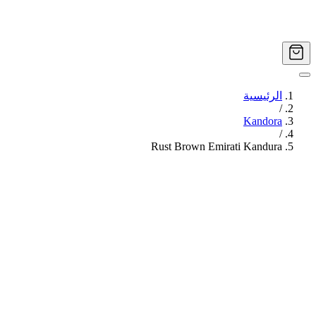
الرئيسية
/
Kandora
/
Rust Brown Emirati Kandura
Image
1
of
11