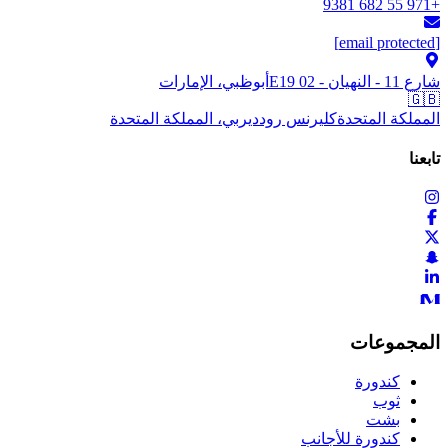
+971 55 682 9381
[email protected]
شارع 11 - النهيان - E19 02
أبوظبي، الإمارات
🇬🇧
المملكة المتحدة
كليرنس رود
ديربي، المملكة المتحدة
تابعنا
المجموعات
كندورة
ثوب
بشت
كندورة للأجانب