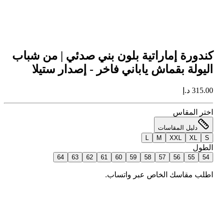
كندورة إماراتية بلون بني صدئي | من شباب
اليولة بقماش ياباني فاخر - إصدار ستيلا
315.00 د.إ
اختر المقاس
دليل المقاسات
L
M
XXL
XL
S
الطول
64
63
62
61
60
59
58
57
56
55
54
اطلب مقاسك الخاص عبر واتساب.
إضافة للسلة
اطلب الآن