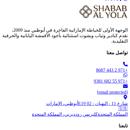
الوجهة الأولى للخياطة الإماراتية الفاخرة في أبوظبي منذ 2009،
نقدم كنادير وثياب وبشوت استثنائية بأجود الأقمشة اليابانية والحرفية
التقليدية.
تواصل معنا
+971 2 443 8687
+971 55 682 9381
[email protected]
شارع 11 - النهيان - E19 02
أبوظبي، الإمارات
🇬🇧
المملكة المتحدة
كليرنس رود
ديربي، المملكة المتحدة
تابعنا