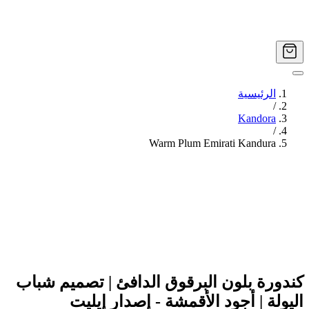
الرئيسية
/
Kandora
/
Warm Plum Emirati Kandura
Image
1
of
4
كندورة بلون البرقوق الدافئ | تصميم شباب
اليولة | أجود الأقمشة - إصدار إيليت