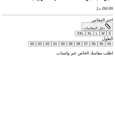
260.00 د.إ
اختر المقاس
دليل المقاسات
XXL
XL
L
M
S
الطول
64
63
62
61
60
59
58
57
56
55
54
اطلب مقاسك الخاص عبر واتساب.
إضافة للسلة
اطلب الآن