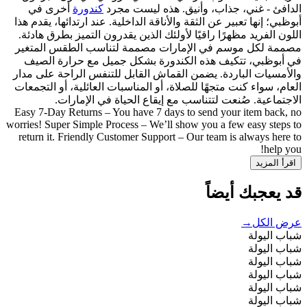
الدافئ - غني، جذاب، وأنيق. هذه ليست مجرد
كندورة
أخرى في
أبوظبي؛ إنها تعبير عن الثقة والأناقة الداخلية. عند ارتدائها، يقدم هذا
اللون الفريد مظهرًا راقيًا لأولئك الذين يقدرون التميز بطرق هادئة.
مصممة لكل موسم في الإمارات مصممة لتناسب الطقس المتغير
في أبوظبي، تتكيف هذه الكندورة بشكل جميل مع حرارة الصيف
والأمسيات الباردة. يضمن القماش القابل للتنفس الراحة على مدار
العام، سواء كنت متجهًا للصلاة، أو المناسبات العائلية، أو التجمعات
الاجتماعية. صُنعت لتتناسب مع إيقاع الحياة في الإمارات.
Easy 7-Day Returns – You have 7 days to send your item back, no
worries! Super Simple Process – We’ll show you a few easy steps to
return it. Friendly Customer Support – Our team is always here to
help you!
اقرأ المزيد
قد يعجبك أيضاً
عرض الكل
→
شباب اليولة
شباب اليولة
شباب اليولة
شباب اليولة
شباب اليولة
شباب اليولة